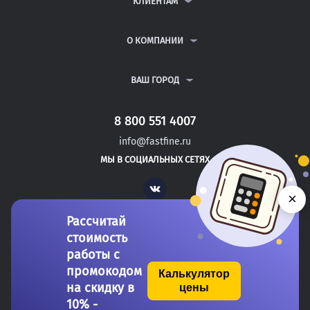
КЛИЕНТАМ
КУРСОВЫЕ РАБОТЫ
АНТИПЛАГИАТ
РЕФЕРАТЫ
ВОПРОСЫ И ОТВЕТЫ
О КОМПАНИИ
ВСЕ УСЛУГИ
ПУБЛИЧНАЯ ОФЕРТА
О КОМПАНИИ
ПОЛИТИКА КОНФИДЕНЦИАЛЬНОСТИ
КОНТАКТЫ
ВАШ ГОРОД
АВТОРАМ
МОСКВА
САНКТ-ПЕТЕРБУРГ
8 800 551 4007
ГЛАЗОВ
info@fastfine.ru
ГОРНО-АЛТАЙСК
МЫ В СОЦИАЛЬНЫХ СЕТЯХ
ЧЕРКИЗОВО
Vk
×
Рассчитай
стоимость
работы с
промокодом
Калькулятор
на скидку в
цены
Copyright 2011-2026 FastFine.ru
10% -